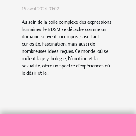
émotionnelles derrière le
15 avril 2024 01:02
BDSM : Un aperçu
approfondi
Au sein de la toile complexe des expressions
humaines, le BDSM se détache comme un
domaine souvent incompris, suscitant
curiosité, fascination, mais aussi de
nombreuses idées reçues. Ce monde, où se
mêlent la psychologie, l'émotion et la
sexualité, offre un spectre d'expériences où
le désir et le...