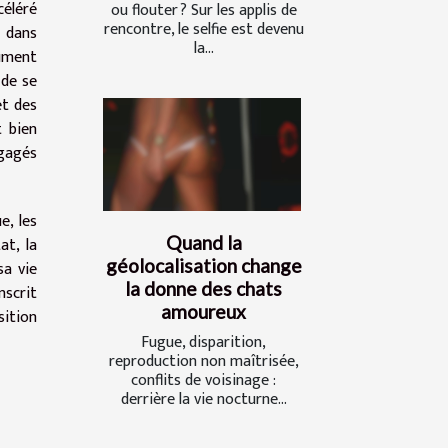
céléré
ou flouter ? Sur les applis de
rencontre, le selfie est devenu
t dans
la...
sument
 de se
et des
t bien
ngagés
e, les
Quand la
at, la
géolocalisation change
sa vie
la donne des chats
nscrit
amoureux
sition
Fugue, disparition,
reproduction non maîtrisée,
conflits de voisinage :
derrière la vie nocturne...