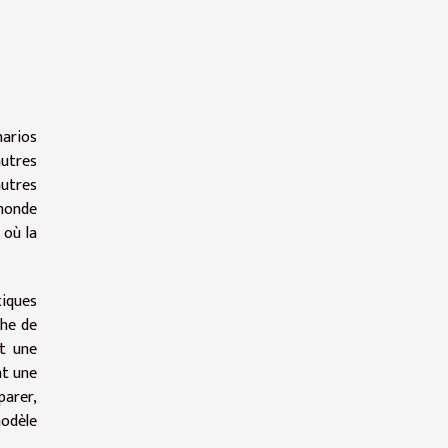
narios
autres
autres
 monde
 où la
tiques
che de
et une
nt une
arer,
modèle