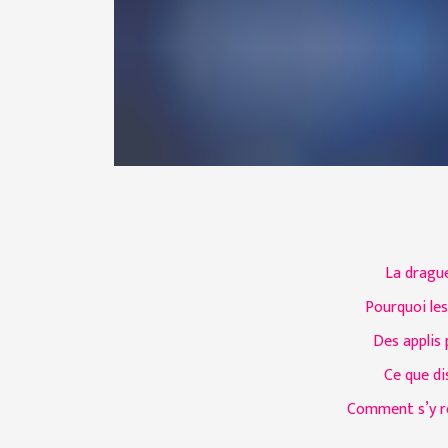
La drague
Pourquoi le
Des applis 
Ce que di
Comment s’y re