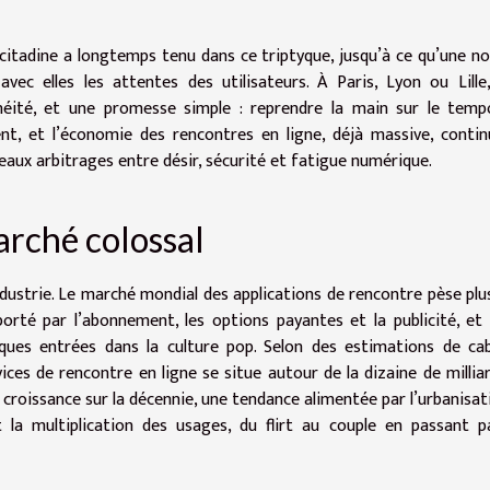
citadine a longtemps tenu dans ce triptyque, jusqu’à ce qu’une no
vec elles les attentes des utilisateurs. À Paris, Lyon ou Lille,
néité, et une promesse simple : reprendre la main sur le tem
lent, et l’économie des rencontres en ligne, déjà massive, conti
veaux arbitrages entre désir, sécurité et fatigue numérique.
arché colossal
ndustrie. Le marché mondial des applications de rencontre pèse plu
porté par l’abonnement, les options payantes et la publicité, et
ues entrées dans la culture pop. Selon des estimations de cab
es de rencontre en ligne se situe autour de la dizaine de millia
 croissance sur la décennie, une tendance alimentée par l’urbanisati
la multiplication des usages, du flirt au couple en passant p