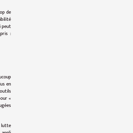
rop de
bilité
i peut
ris :
aucoup
lus en
outils
pour «
jugées
 lutte
 appli