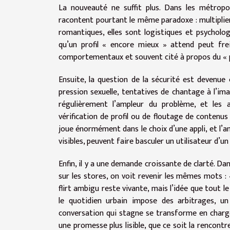
La nouveauté ne suffit plus. Dans les métrop
racontent pourtant le même paradoxe : multiplier
romantiques, elles sont logistiques et psycholog
qu’un profil « encore mieux » attend peut fr
comportementaux et souvent cité à propos du « p
Ensuite, la question de la sécurité est devenue
pression sexuelle, tentatives de chantage à l’ima
régulièrement l’ampleur du problème, et les 
vérification de profil ou de floutage de contenus
joue énormément dans le choix d’une appli, et l’
visibles, peuvent faire basculer un utilisateur d’un
Enfin, il y a une demande croissante de clarté. Da
sur les stores, on voit revenir les mêmes mots :
flirt ambigu reste vivante, mais l’idée que tout 
le quotidien urbain impose des arbitrages, un
conversation qui stagne se transforme en charge
une promesse plus lisible, que ce soit la rencontre