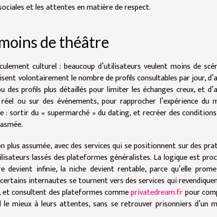
ociales et les attentes en matière de respect.
 moins de théâtre
ulement culturel : beaucoup d’utilisateurs veulent moins de scé
isent volontairement le nombre de profils consultables par jour, d’
 des profils plus détaillés pour limiter les échanges creux, et d’
 réel ou sur des événements, pour rapprocher l’expérience du
ire : sortir du « supermarché » du dating, et recréer des conditions
tasmée.
lus assumée, avec des services qui se positionnent sur des pra
tilisateurs lassés des plateformes généralistes. La logique est pro
e devient infinie, la niche devient rentable, parce qu’elle prom
certains internautes se tournent vers des services qui revendique
es, et consultent des plateformes comme
privatedream.fr
pour comp
 le mieux à leurs attentes, sans se retrouver prisonniers d’un 