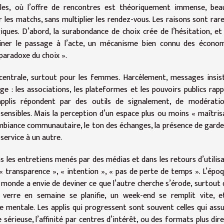
oles, où l’offre de rencontres est théoriquement immense, bea
 les matchs, sans multiplier les rendez-vous. Les raisons sont ra
iques. D’abord, la surabondance de choix crée de l’hésitation, et 
einer le passage à l’acte, un mécanisme bien connu des économ
aradoxe du choix ».
 centrale, surtout pour les femmes. Harcèlement, messages insis
ge : les associations, les plateformes et les pouvoirs publics rapp
applis répondent par des outils de signalement, de modératio
 sensibles. Mais la perception d’un espace plus ou moins « maîtris
ambiance communautaire, le ton des échanges, la présence de gard
 service à un autre.
ns les entretiens menés par des médias et dans les retours d’utilis
 « transparence », « intention », « pas de perte de temps ». L’épo
le monde a envie de deviner ce que l’autre cherche s’érode, surtout
 verre en semaine se planifie, un week-end se remplit vite, 
 mentale. Les applis qui progressent sont souvent celles qui as
 sérieuse, l’affinité par centres d’intérêt, ou des formats plus dire