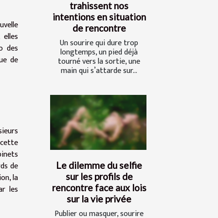
trahissent nos
intentions en situation
uvelle
de rencontre
 elles
Un sourire qui dure trop
po des
longtemps, un pied déjà
nue de
tourné vers la sortie, une
main qui s’attarde sur...
sieurs
 cette
inets
Le dilemme du selfie
rds de
sur les profils de
on, la
rencontre face aux lois
ar les
sur la vie privée
Publier ou masquer, sourire