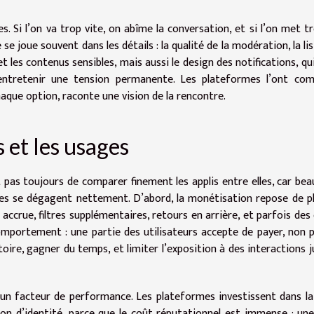
s. Si l’on va trop vite, on abîme la conversation, et si l’on met t
 se joue souvent dans les détails : la qualité de la modération, la lisi
 les contenus sensibles, mais aussi le design des notifications, qu
entretenir une tension permanente. Les plateformes l’ont comp
haque option, raconte une vision de la rencontre.
s et les usages
pas toujours de comparer finement les applis entre elles, car be
nces se dégagent nettement. D’abord, la monétisation repose de p
accrue, filtres supplémentaires, retours en arrière, et parfois des 
omportement : une partie des utilisateurs accepte de payer, non 
toire, gagner du temps, et limiter l’exposition à des interactions 
 un facteur de performance. Les plateformes investissent dans la
tion d’identité, parce que le coût réputationnel est immense : une