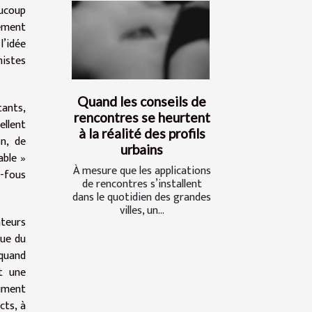
ucoup
rement
l’idée
istes
Quand les conseils de
tants,
rencontres se heurtent
ellent
à la réalité des profils
n, de
urbains
able »
À mesure que les applications
e-fous
de rencontres s’installent
dans le quotidien des grandes
villes, un...
ateurs
que du
 quand
et une
sument
cts, à