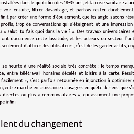
nstallées dans le quotidien des 18-35 ans, et la crise sanitaire a ac
e voir ensuite, filtrer davantage, et parfois rester durablemen
finit par créer une forme d’épuisement, que les anglo-saxons ré
 profils, trop de conversations qui s’éteignent, et une impression
 « salut, tu fais quoi dans la vie ? ». Des travaux universitaires 
ont documenté cette lassitude, et les acteurs du secteur l’on
s seulement d’attirer des utilisateurs, c’est de les garder actifs, e
e se heurte à une réalité sociale très concrète : le temps manqu
e, entre télétravail, horaires décalés et loisirs à la carte. Résult
s facilement », s’est parfois retournée en injonction à optimiser 
, entre marché en croissance et usagers en quête de sens, que s’i
us directes ou plus « communautaires », qui assument une propo
e infini.
ulent du changement