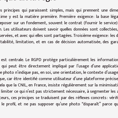
s principes qui paraissent simples, mais qui prennent une dim
intime y est la matière première. Première exigence : la base léga
eposer sur un fondement, souvent le contrat (fournir le service)
 Les utilisateurs doivent savoir quelles données sont collectées
servées, et avec qui elles sont partagées. Troisième exigence : les d
ortabilité, limitation, et en cas de décision automatisée, des gar
s” est centrale. Le RGPD protège particulièrement les informatio
ce qui peut être directement impliqué par l’usage d’une applicat
photo n’indique pas, en soi, une orientation, le contexte d’usag
e, car être identifié comme utilisateur d’une plateforme précis
ela que la CNIL, en France, insiste régulièrement sur la minimisat
à limiter ce qui n’est pas strictement nécessaire, à segmenter les 
urs, ces principes se traduisent par des réflexes concrets : vérifi
r le profil, et ne pas supposer qu’une photo “disparaît” parce q