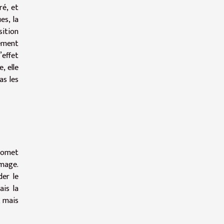
ré, et
es, la
sition
lement
’effet
, elle
as les
promet
image.
der le
ais la
, mais