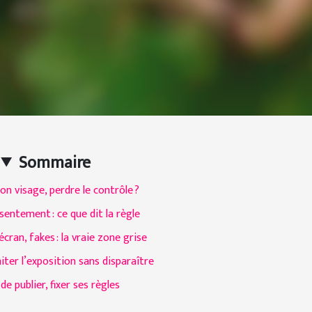
Sommaire
n visage, perdre le contrôle ?
entement : ce que dit la règle
cran, fakes : la vraie zone grise
ter l’exposition sans disparaître
de publier, fixer ses règles