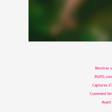
Montrer so
RGPD, cons
Captures d’é
Comment limi
Avant 