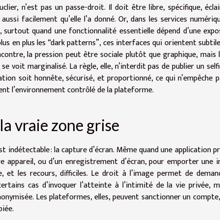
r, n’est pas un passe-droit. Il doit être libre, spécifique, éclai
 aussi facilement qu’elle l’a donné. Or, dans les services numériqu
te, surtout quand une fonctionnalité essentielle dépend d’une expo
lus en plus les “dark patterns”, ces interfaces qui orientent subti
rencontre, la pression peut être sociale plutôt que graphique, mais l
e voit marginalisé. La règle, elle, n’interdit pas de publier un selfie
tion soit honnête, sécurisé, et proportionné, ce qui n’empêche p
nt l’environnement contrôlé de la plateforme.
la vraie zone grise
 est indétectable : la capture d’écran. Même quand une application 
utre appareil, ou d’un enregistrement d’écran, pour emporter une 
le, et les recours, difficiles. Le droit à l’image permet de deman
certains cas d’invoquer l’atteinte à l’intimité de la vie privée, m
 anonymisée. Les plateformes, elles, peuvent sanctionner un compte
piée.