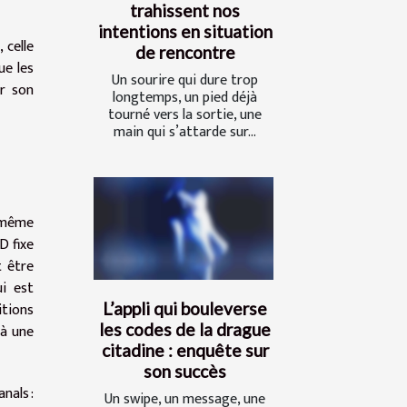
trahissent nos
intentions en situation
 celle
de rencontre
ue les
Un sourire qui dure trop
er son
longtemps, un pied déjà
tourné vers la sortie, une
main qui s’attarde sur...
t même
D fixe
t être
ui est
L’appli qui bouleverse
itions
les codes de la drague
 à une
citadine : enquête sur
son succès
nals :
Un swipe, un message, une