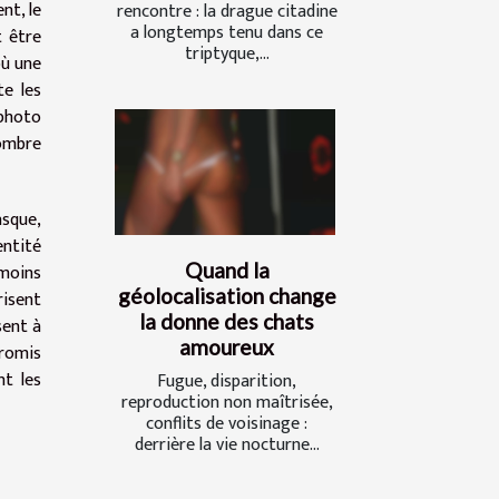
nt, le
rencontre : la drague citadine
a longtemps tenu dans ce
t être
triptyque,...
où une
te les
 photo
nombre
asque,
entité
Quand la
 moins
géolocalisation change
risent
la donne des chats
sent à
amoureux
promis
nt les
Fugue, disparition,
reproduction non maîtrisée,
conflits de voisinage :
derrière la vie nocturne...