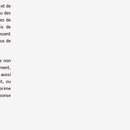
 et de
ou des
ces de
ois de
issent
lus de
os non
ement,
 aussi
t, ou
pprime
éponse