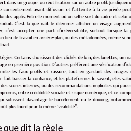
t dans un groupe, ou réutilisation sur un autre profil. Juridiqueme
e consentement avant diffusion, et l’atteinte à la vie privée peu
lui des applis. Entre le moment où un selfie sort du cadre et celui 
 produit. C’est là que naît le dilemme : afficher un visage augmen
, c’est accepter une part d’irréversibilité, surtout lorsque la
, un lieu de travail en arrière-plan, ou des métadonnées, même si 
load.
atégies. Certains choisissent des clichés de loin, des lunettes, un m
sage en première position. D’autres préfèrent une vérification d’id
 limite les faux profils et rassure, tout en gardant des images
r fait baisser la confiance, et les plateformes le savent, elles valo
es, des scores internes, ou des recommandations implicites qui pous
mpromis, entre crédibilité sociale et risque numérique, et ce com
 qui subissent davantage le harcèlement ou le doxxing, notamme
t plus lourd pour la même “visibilité”.
que dit la règle