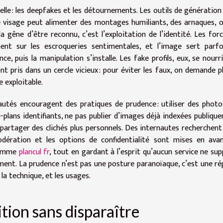
lle : les deepfakes et les détournements. Les outils de génération
 visage peut alimenter des montages humiliants, des arnaques, 
a gêne d’être reconnu, c’est l’exploitation de l’identité. Les for
ment sur les escroqueries sentimentales, et l’image sert parf
ce, puis la manipulation s’installe. Les fake profils, eux, se nourr
sont pris dans un cercle vicieux : pour éviter les faux, on demande p
 exploitable.
utés encouragent des pratiques de prudence : utiliser des phot
re-plans identifiants, ne pas publier d’images déjà indexées publiqu
 partager des clichés plus personnels. Des internautes recherchent
dération et les options de confidentialité sont mises en avan
 comme
plancul fr
, tout en gardant à l’esprit qu’aucun service ne su
ement. La prudence n’est pas une posture paranoïaque, c’est une r
 la technique, et les usages.
tion sans disparaître