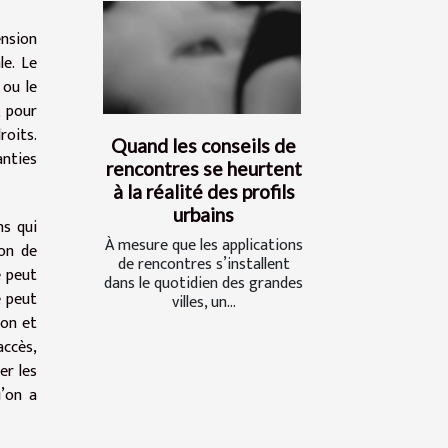
ension
le. Le
 ou le
, pour
roits.
Quand les conseils de
anties
rencontres se heurtent
à la réalité des profils
urbains
ns qui
À mesure que les applications
ion de
de rencontres s’installent
e peut
dans le quotidien des grandes
e peut
villes, un...
ion et
accès,
er les
u’on a