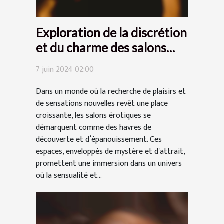
Exploration de la discrétion
et du charme des salons
érotiques : Comment
7 juin 2024 02:00
garantir une expérience
sécurisée et agréable
Dans un monde où la recherche de plaisirs et
de sensations nouvelles revêt une place
croissante, les salons érotiques se
démarquent comme des havres de
découverte et d’épanouissement. Ces
espaces, enveloppés de mystère et d'attrait,
promettent une immersion dans un univers
où la sensualité et...