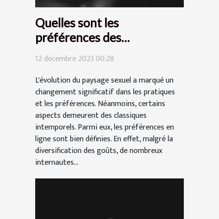
Quelles sont les
préférences des
internautes pour les
12 décembre 2023 00:28
Françaises chaudes en ligne
?
L'évolution du paysage sexuel a marqué un
changement significatif dans les pratiques
et les préférences. Néanmoins, certains
aspects demeurent des classiques
intemporels. Parmi eux, les préférences en
ligne sont bien définies. En effet, malgré la
diversification des goûts, de nombreux
internautes...