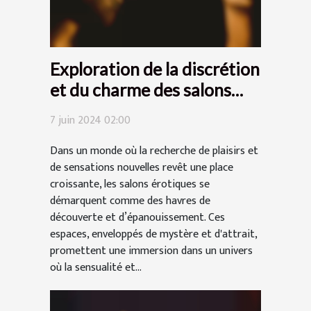
Exploration de la discrétion
et du charme des salons
érotiques : Comment
7 juin 2024 02:00
garantir une expérience
sécurisée et agréable
Dans un monde où la recherche de plaisirs et
de sensations nouvelles revêt une place
croissante, les salons érotiques se
démarquent comme des havres de
découverte et d’épanouissement. Ces
espaces, enveloppés de mystère et d'attrait,
promettent une immersion dans un univers
où la sensualité et...